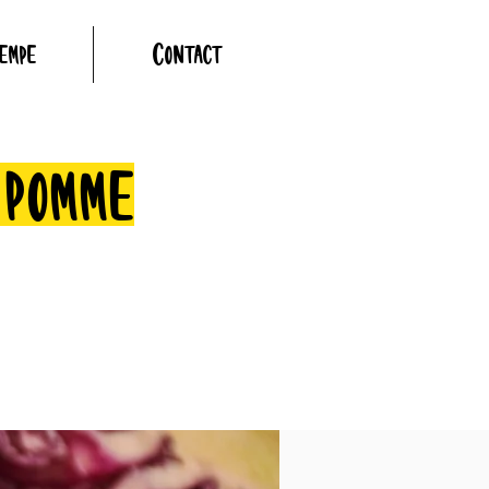
empé
Contact
 pomme