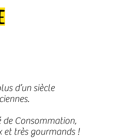
e
lus d’un siècle
ciennes.
té de Consommation,
x et très gourmands !