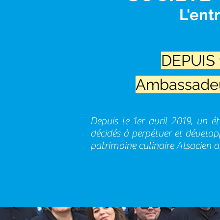
L'ent
DEPUIS 1
Ambassade
Depuis le 1er avril 2019, un é
décidés à perpétuer et dévelop
patrimoine culinaire Alsacien au