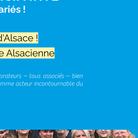
riés !
'Alsace !
e Alsacienne
orateurs – tous associés – bien
e comme acteur incontournable du