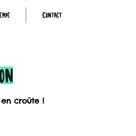
empé
Contact
on
en croûte !