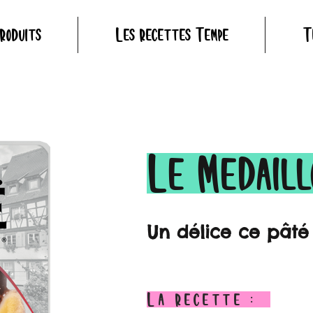
roduits
Les recettes Tempé
T
Le Médaill
Un délice ce pâté 
La recette :